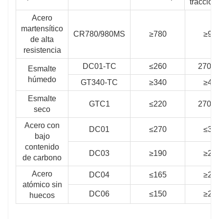
tracció
Acero
martensítico
CR780/980MS
≥780
≥98
de alta
resistencia
DC01-TC
≤260
270-3
Esmalte
húmedo
GT340-TC
≥340
≥40
Esmalte
GTC1
≤220
270-3
seco
Acero con
DC01
≤270
≤37
bajo
contenido
DC03
≥190
≥27
de carbono
Acero
DC04
≤165
≥27
atómico sin
DC06
≤150
≥27
huecos