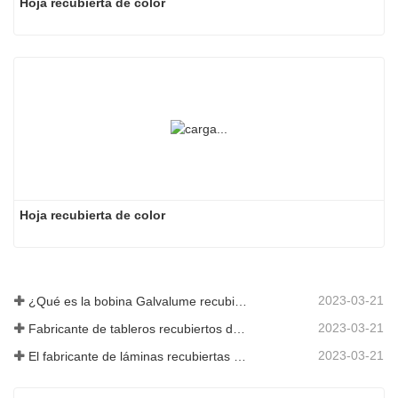
Hoja recubierta de color
Hoja recubierta de color
2023-03-21
¿Qué es la bobina Galvalume recubierta de color?
2023-03-21
Fabricante de tableros recubiertos de color: Tablero recubierto de color Snowflake para adornos correctamente sacado de la línea de fabricación
2023-03-21
El fabricante de láminas recubiertas de color galvanizadas de Shandong le dará una explicación sobre la variedad de su software.