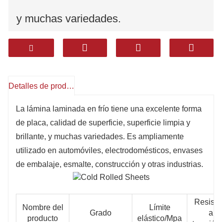
y muchas variedades.
Es ampliamente utilizado en
automóviles, electrodomésticos,
Detalles de producto
envases de embalaje, esmalte,
La lámina laminada en frío tiene una excelente forma
construcción y otras industrias.
de placa, calidad de superficie, superficie limpia y
brillante, y muchas variedades. Es ampliamente
utilizado en automóviles, electrodomésticos, envases
de embalaje, esmalte, construcción y otras industrias.
Resiste
Nombre del
Límite
Grado
a la
producto
elástico/Mpa