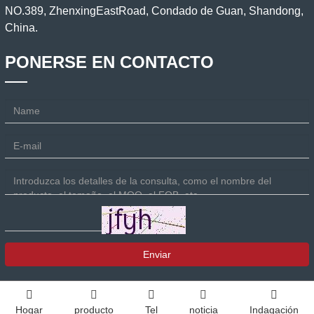
NO.389, ZhenxingEastRoad, Condado de Guan, Shandong,
China.
PONERSE EN CONTACTO
Enviar
Hogar
producto
Tel
noticia
Indagación