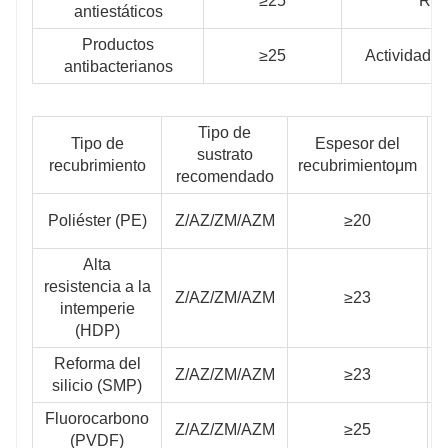
≥25
Res
antiestáticos
Productos
≥25
Actividad c
antibacterianos
Tipo de
Tipo de
Espesor del
sustrato
recubrimiento
recubrimientoμm
recomendado
Poliéster (PE)
Z/AZ/ZM/AZM
≥20
Alta
resistencia a la
Z/AZ/ZM/AZM
≥23
intemperie
(HDP)
Reforma del
Z/AZ/ZM/AZM
≥23
silicio (SMP)
Fluorocarbono
Z/AZ/ZM/AZM
≥25
(PVDF)