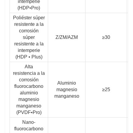
intemperie
(HDP•Pro)
Poliéster súper
resistente a la
corrosión
súper
Z/ZM/AZM
≥30
≥
resistente a la
intemperie
(HDP • Plus)
Alta
resistencia a la
corrosión
Aluminio
fluorocarbono
magnesio
≥25
≥
aluminio
manganeso
magnesio
manganeso
(PVDF•Pro)
Nano-
fluorocarbono