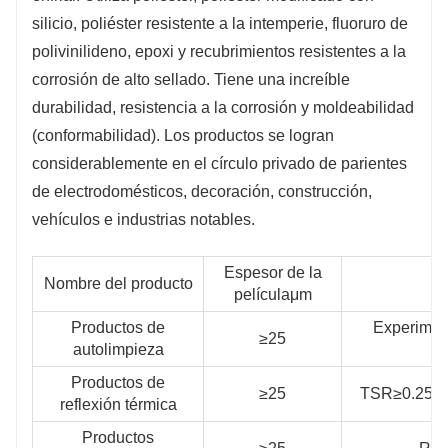
ampliamente utilizados en
silicio, poliéster resistente a la intemperie, fluoruro de
electrodomésticos, decoración,
polivinilideno, epoxi y recubrimientos resistentes a la
construcción, automoción y otras
corrosión de alto sellado. Tiene una increíble
durabilidad, resistencia a la corrosión y moldeabilidad
industrias.
(conformabilidad). Los productos se logran
considerablemente en el círculo privado de parientes
de electrodomésticos, decoración, construcción,
vehículos e industrias notables.
Espesor de la
Nombre del producto
películaμm
Productos de
Experimen
≥25
autolimpieza
co
Productos de
≥25
TSR≥0.25, SR
reflexión térmica
Productos