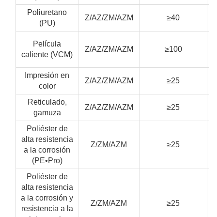
Poliuretano
Z/AZ/ZM/AZM
≥40
(PU)
Película
Z/AZ/ZM/AZM
≥100
caliente (VCM)
Impresión en
Z/AZ/ZM/AZM
≥25
color
Reticulado,
Z/AZ/ZM/AZM
≥25
gamuza
Poliéster de
alta resistencia
Z/ZM/AZM
≥25
≥
a la corrosión
(PE•Pro)
Poliéster de
alta resistencia
a la corrosión y
Z/ZM/AZM
≥25
≥
resistencia a la