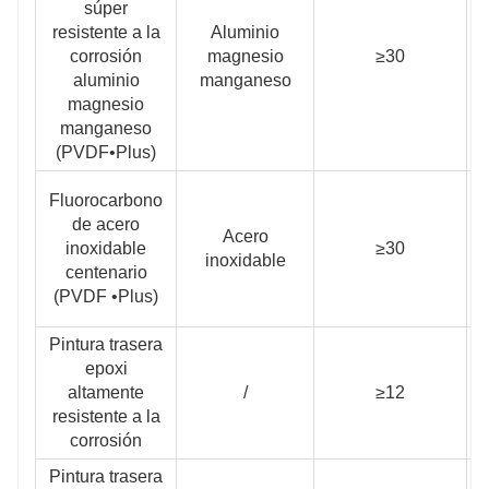
súper
resistente a la
Aluminio
corrosión
magnesio
≥30
≥
aluminio
manganeso
magnesio
manganeso
(PVDF•Plus)
Fluorocarbono
de acero
Acero
inoxidable
≥30
≥
inoxidable
centenario
(PVDF •Plus)
Pintura trasera
epoxi
altamente
/
≥12
resistente a la
corrosión
Pintura trasera