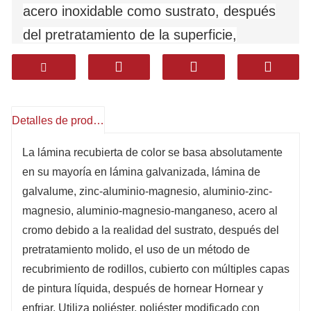
acero inoxidable como sustrato, después
del pretratamiento de la superficie,
utilizando un método de recubrimiento de
rodillos, recubierto con múltiples capas de
pintura líquida, después de hornear
Detalles de producto
Hornear y enfriar. Utiliza poliéster, poliéster
modificado con silicio, poliéster resistente
La lámina recubierta de color se basa absolutamente
en su mayoría en lámina galvanizada, lámina de
a la intemperie, fluoruro de polivinilideno,
galvalume, zinc-aluminio-magnesio, aluminio-zinc-
epoxi y recubrimientos resistentes a la
magnesio, aluminio-magnesio-manganeso, acero al
corrosión de alto sellado. Tiene una
cromo debido a la realidad del sustrato, después del
excelente durabilidad, resistencia a la
pretratamiento molido, el uso de un método de
recubrimiento de rodillos, cubierto con múltiples capas
corrosión y moldeabilidad
de pintura líquida, después de hornear Hornear y
(conformabilidad). Los productos son
enfriar. Utiliza poliéster, poliéster modificado con