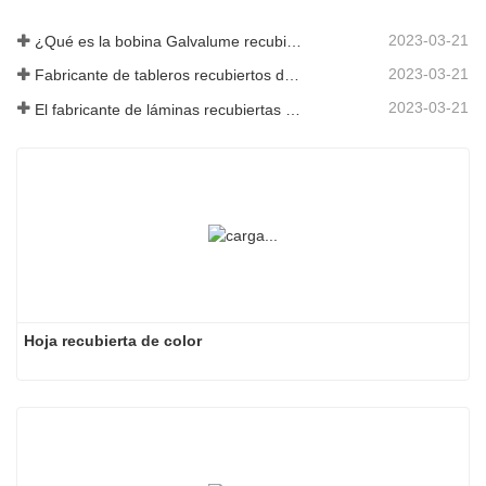
2023-03-21
¿Qué es la bobina Galvalume recubierta de color?
2023-03-21
Fabricante de tableros recubiertos de color: Tablero recubierto de color Snowflake para adornos correctamente sacado de la línea de fabricación
2023-03-21
El fabricante de láminas recubiertas de color galvanizadas de Shandong le dará una explicación sobre la variedad de su software.
Hoja recubierta de color