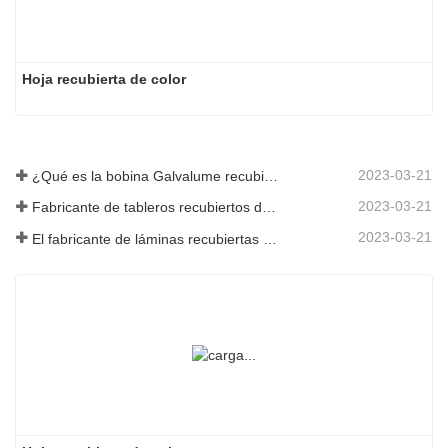
Hoja recubierta de color
2023-03-21
¿Qué es la bobina Galvalume recubierta de color?
2023-03-21
Fabricante de tableros recubiertos de color: Tablero recubierto de color Snowflake para adornos correctamente sacado de la línea de fabricación
2023-03-21
El fabricante de láminas recubiertas de color galvanizadas de Shandong le dará una explicación sobre la variedad de su software.