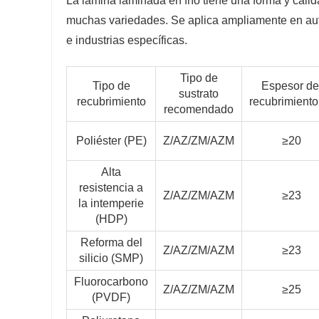
La lámina laminada en frío tiene una forma y calida
muchas variedades. Se aplica ampliamente en aut
e industrias específicas.
Tipo de
Tipo de
Espesor de
sustrato
recubrimiento
recubrimient
recomendado
Poliéster (PE)
Z/AZ/ZM/AZM
≥20
Alta
resistencia a
Z/AZ/ZM/AZM
≥23
la intemperie
(HDP)
Reforma del
Z/AZ/ZM/AZM
≥23
silicio (SMP)
Fluorocarbono
Z/AZ/ZM/AZM
≥25
(PVDF)