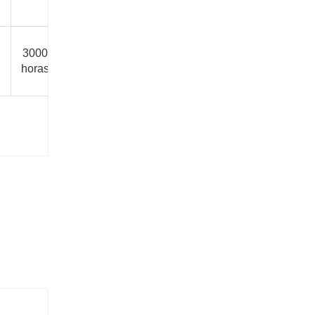
3000
2500
2500
2000
/
/
horas
horas
horas
horas