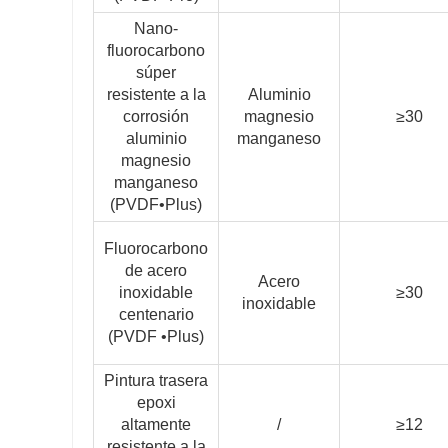
Nano-
fluorocarbono
súper
resistente a la
Aluminio
corrosión
magnesio
≥30
aluminio
manganeso
magnesio
manganeso
(PVDF•Plus)
Fluorocarbono
de acero
Acero
inoxidable
≥30
inoxidable
centenario
(PVDF •Plus)
Pintura trasera
epoxi
altamente
/
≥12
resistente a la