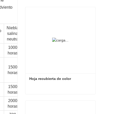
ene
dviento
Niebla
Spray
Niebla
o
QUALM-
Entorno
Entor
salina
de sal
salina
A
común
dedica
neutra
ácida
alcalina
1000
1000
10
/
/
/
horas
horas
años
1500
1500
15
/
/
/
horas
horas
años
Hoja recubierta de color
1500
1500
15
/
/
/
horas
horas
años
Hoja recubierta de color
2000
3000
20 ~ 30
/
/
/
horas
horas
años
Contacta ahora