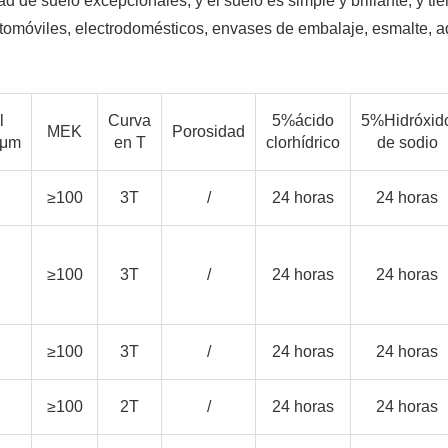
d de suelo excepcionales, y el suelo es simple y brillante, y ti
omóviles, electrodomésticos, envases de embalaje, esmalte, a
l
Curva
5%ácido
5%Hidróxid
MEK
Porosidad
oμm
en T
clorhídrico
de sodio
≥100
3T
/
24 horas
24 horas
≥100
3T
/
24 horas
24 horas
≥100
3T
/
24 horas
24 horas
≥100
2T
/
24 horas
24 horas