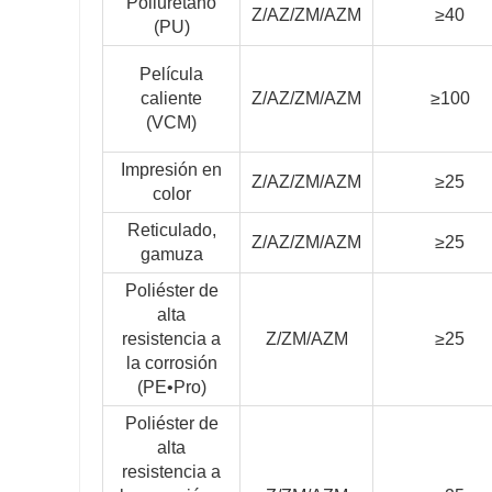
Poliuretano
Z/AZ/ZM/AZM
≥40
(PU)
Película
caliente
Z/AZ/ZM/AZM
≥100
(VCM)
Impresión en
Z/AZ/ZM/AZM
≥25
color
Reticulado,
Z/AZ/ZM/AZM
≥25
gamuza
Poliéster de
alta
resistencia a
Z/ZM/AZM
≥25
la corrosión
(PE•Pro)
Poliéster de
alta
resistencia a