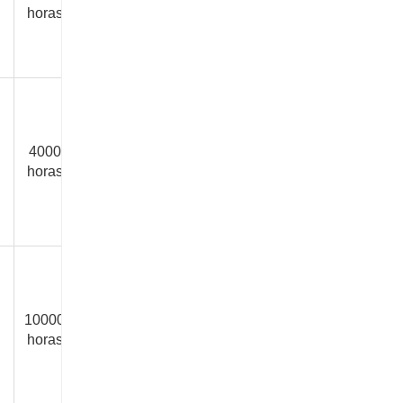
15 añ
horas
horas
horas
horas
años
4000
3000
3000
4000
25
20 añ
horas
horas
horas
horas
años
10000
5000
5000
10000
50
/
horas
horas
horas
horas
años