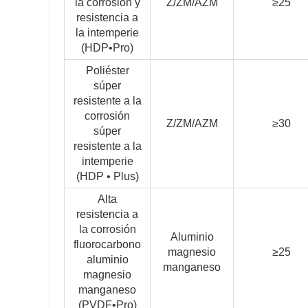
la corrosión y
Z/ZM/AZM
≥25
resistencia a
la intemperie
(HDP•Pro)
Poliéster
súper
resistente a la
corrosión
Z/ZM/AZM
≥30
súper
resistente a la
intemperie
(HDP • Plus)
Alta
resistencia a
la corrosión
Aluminio
fluorocarbono
magnesio
≥25
aluminio
manganeso
magnesio
manganeso
(PVDF•Pro)