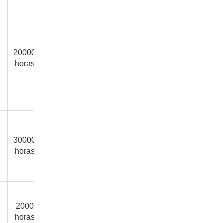
20000
10000
10000
15000
70
/
horas
horas
horas
horas
años
30000
10000
10000
15000
100
/
horas
horas
horas
horas
años
2000
1500
1500
/
/
/
horas
horas
horas