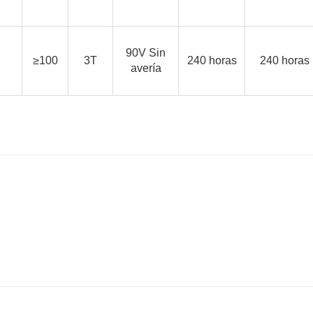
90V Sin
≥100
3T
240 horas
240 horas
avería