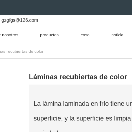
gzgfgs@126.com
 nosotros
productos
caso
noticia
as recubiertas de color
Láminas recubiertas de color
La lámina laminada en frío tiene u
superficie, y la superficie es limpi