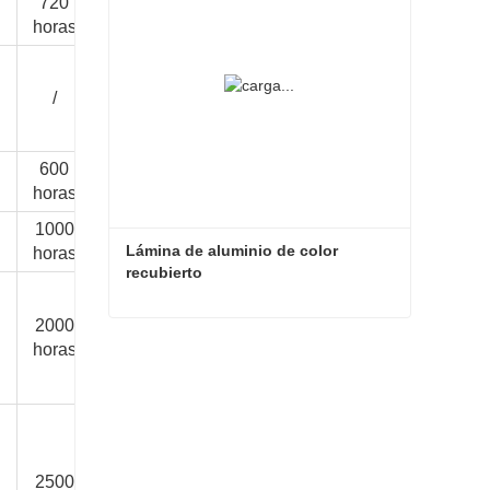
720
1000
10 ~ 20
/
/
/
horas
horas
años
10
/
/
/
/
/
años
600
1000
10
/
/
/
horas
horas
años
1000
1000
10
/
/
/
Lámina de aluminio de color 
horas
horas
años
recubierto
2000
1500
1500
2000
15
10 añ
Lámina de aluminio de color recubierto
horas
horas
horas
horas
años
Contacta ahora
2500
2000
2000
3000
20