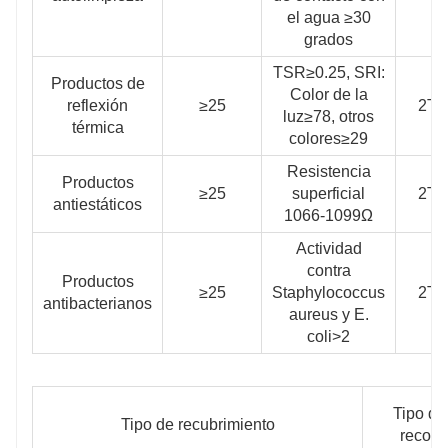
el agua ≥30
grados
TSR≥0.25, SRI:
Productos de
Color de la
reflexión
≥25
2T
luz≥78, otros
térmica
colores≥29
Resistencia
Productos
≥25
superficial
2T
antiestáticos
1066-1099Ω
Actividad
contra
Productos
≥25
Staphylococcus
2T
antibacterianos
aureus y E.
coli>2
Tipo de
Tipo de recubrimiento
recom