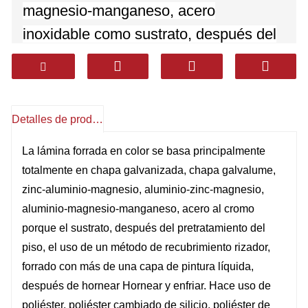
magnesio-manganeso, acero
inoxidable como sustrato, después del
pretratamiento de la superficie,
utilizando un método de recubrimiento
de rodillos, recubierto con múltiples
Detalles de producto
capas de pintura líquida, después de
hornear Hornear y enfriar. Utiliza
La lámina forrada en color se basa principalmente
totalmente en chapa galvanizada, chapa galvalume,
poliéster, poliéster modificado con
zinc-aluminio-magnesio, aluminio-zinc-magnesio,
silicio, poliéster resistente a la
aluminio-magnesio-manganeso, acero al cromo
intemperie, fluoruro de polivinilideno,
porque el sustrato, después del pretratamiento del
epoxi y recubrimientos resistentes a la
piso, el uso de un método de recubrimiento rizador,
corrosión de alto sellado. Tiene una
forrado con más de una capa de pintura líquida,
después de hornear Hornear y enfriar. Hace uso de
excelente durabilidad, resistencia a la
poliéster, poliéster cambiado de silicio, poliéster de