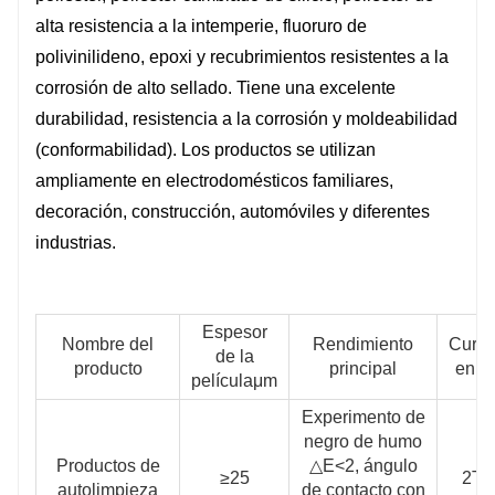
corrosión y moldeabilidad
alta resistencia a la intemperie, fluoruro de
(conformabilidad). Los productos son
polivinilideno, epoxi y recubrimientos resistentes a la
ampliamente utilizados en
corrosión de alto sellado. Tiene una excelente
durabilidad, resistencia a la corrosión y moldeabilidad
electrodomésticos, decoración,
(conformabilidad). Los productos se utilizan
construcción, automoción y otras
ampliamente en electrodomésticos familiares,
industrias.
decoración, construcción, automóviles y diferentes
industrias.
Espesor
Nombre del
Rendimiento
Curv
de la
producto
principal
en T
películaμm
Experimento de
negro de humo
Productos de
△E<2, ángulo
≥25
2T
autolimpieza
de contacto con