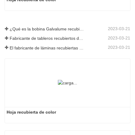
2023-03-21
¿Qué es la bobina Galvalume recubierta de color?
2023-03-21
Fabricante de tableros recubiertos de color: Tablero recubierto de color Snowflake para adornos correctamente sacado de la línea de fabricación
2023-03-21
El fabricante de láminas recubiertas de color galvanizadas de Shandong le dará una explicación sobre la variedad de su software.
Hoja recubierta de color