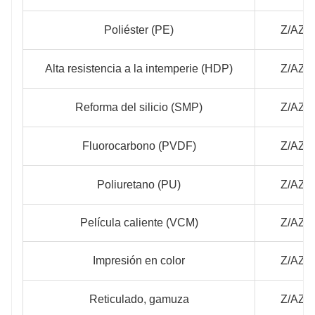
Poliéster (PE)
Z/AZ/
Alta resistencia a la intemperie (HDP)
Z/AZ/
Reforma del silicio (SMP)
Z/AZ/
Fluorocarbono (PVDF)
Z/AZ/
Poliuretano (PU)
Z/AZ/
Película caliente (VCM)
Z/AZ/
Impresión en color
Z/AZ/
Reticulado, gamuza
Z/AZ/