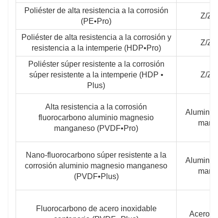
Poliéster de alta resistencia a la corrosión
Z/Z
(PE•Pro)
Poliéster de alta resistencia a la corrosión y
Z/Z
resistencia a la intemperie (HDP•Pro)
Poliéster súper resistente a la corrosión
súper resistente a la intemperie (HDP •
Z/Z
Plus)
Alta resistencia a la corrosión
Aluminio
fluorocarbono aluminio magnesio
mang
manganeso (PVDF•Pro)
Nano-fluorocarbono súper resistente a la
Aluminio
corrosión aluminio magnesio manganeso
mang
(PVDF•Plus)
Fluorocarbono de acero inoxidable
Acero i