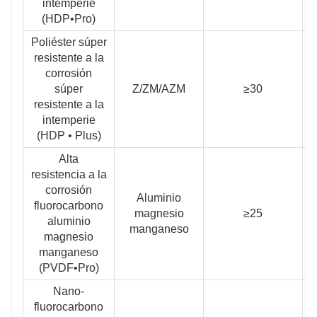
intemperie
(HDP•Pro)
Poliéster súper
resistente a la
corrosión
súper
Z/ZM/AZM
≥30
≥
resistente a la
intemperie
(HDP • Plus)
Alta
resistencia a la
corrosión
Aluminio
fluorocarbono
magnesio
≥25
≥
aluminio
manganeso
magnesio
manganeso
(PVDF•Pro)
Nano-
fluorocarbono