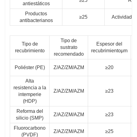
≥25
Res
antiestáticos
Productos
≥25
Actividad c
antibacterianos
Tipo de
Tipo de
Espesor del
sustrato
recubrimiento
recubrimientoμm
recomendado
Poliéster (PE)
Z/AZ/ZM/AZM
≥20
Alta
resistencia a la
Z/AZ/ZM/AZM
≥23
intemperie
(HDP)
Reforma del
Z/AZ/ZM/AZM
≥23
silicio (SMP)
Fluorocarbono
Z/AZ/ZM/AZM
≥25
(PVDF)