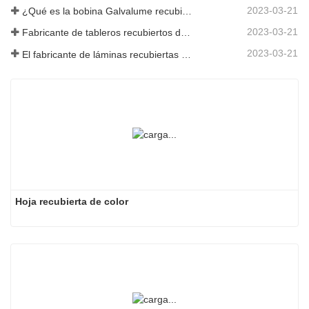
2023-03-21
¿Qué es la bobina Galvalume recubierta de color?
2023-03-21
Fabricante de tableros recubiertos de color: Tablero recubierto de color Snowflake para adornos correctamente sacado de la línea de fabricación
2023-03-21
El fabricante de láminas recubiertas de color galvanizadas de Shandong le dará una explicación sobre la variedad de su software.
Hoja recubierta de color