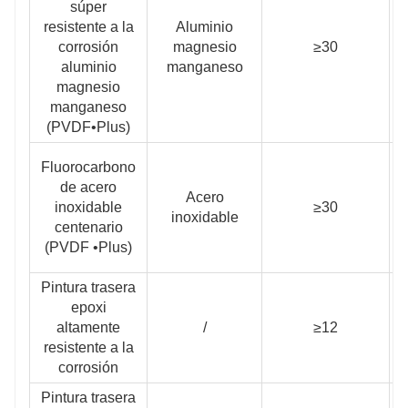
súper
resistente a la
Aluminio
corrosión
magnesio
≥30
≥
aluminio
manganeso
magnesio
manganeso
(PVDF•Plus)
Fluorocarbono
de acero
Acero
inoxidable
≥30
≥
inoxidable
centenario
(PVDF •Plus)
Pintura trasera
epoxi
altamente
/
≥12
resistente a la
corrosión
Pintura trasera