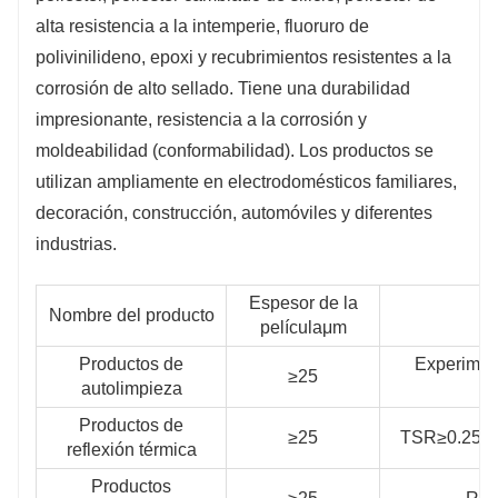
alta resistencia a la intemperie, fluoruro de
polivinilideno, epoxi y recubrimientos resistentes a la
corrosión de alto sellado. Tiene una durabilidad
impresionante, resistencia a la corrosión y
moldeabilidad (conformabilidad). Los productos se
utilizan ampliamente en electrodomésticos familiares,
decoración, construcción, automóviles y diferentes
industrias.
Espesor de la
Nombre del producto
películaμm
Productos de
Experimen
≥25
autolimpieza
co
Productos de
≥25
TSR≥0.25, SR
reflexión térmica
Productos