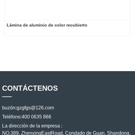
Lámina de aluminio de color recubierto
CONTÁCTENOS
buzón:
gzgfgs@126.com
Teléfono:
400 0635 866
La dirección de la empresa :
NO.389, ZhenxingEastRoad, Condado de Guan, Shandong,