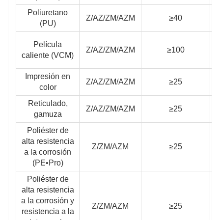
Poliuretano
Z/AZ/ZM/AZM
≥40
(PU)
Película
Z/AZ/ZM/AZM
≥100
caliente (VCM)
Impresión en
Z/AZ/ZM/AZM
≥25
color
Reticulado,
Z/AZ/ZM/AZM
≥25
gamuza
Poliéster de
alta resistencia
Z/ZM/AZM
≥25
≥
a la corrosión
(PE•Pro)
Poliéster de
alta resistencia
a la corrosión y
Z/ZM/AZM
≥25
≥
resistencia a la