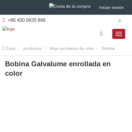
Iniciar sesión
+86 400 0635 866
Casa
productos
Hoja recubierta de color
Bobina
Bobina Galvalume enrollada en
Galvalume enrollada en color
color