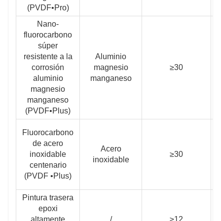
(PVDF•Pro)
Nano-
fluorocarbono
súper
resistente a la
Aluminio
corrosión
magnesio
≥30
≥
aluminio
manganeso
magnesio
manganeso
(PVDF•Plus)
Fluorocarbono
de acero
Acero
inoxidable
≥30
≥
inoxidable
centenario
(PVDF •Plus)
Pintura trasera
epoxi
altamente
/
≥12