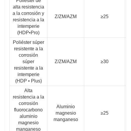
Poliéster de
alta resistencia
a la corrosión y
Z/ZM/AZM
≥25
≥
resistencia a la
intemperie
(HDP•Pro)
Poliéster súper
resistente a la
corrosión
súper
Z/ZM/AZM
≥30
≥
resistente a la
intemperie
(HDP • Plus)
Alta
resistencia a la
corrosión
Aluminio
fluorocarbono
magnesio
≥25
≥
aluminio
manganeso
magnesio
manganeso