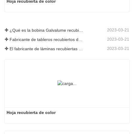
Hoja recubierta de color
2023-03-21
¿Qué es la bobina Galvalume recubierta de color?
2023-03-21
Fabricante de tableros recubiertos de color: Tablero recubierto de color Snowflake para adornos correctamente sacado de la línea de fabricación
2023-03-21
El fabricante de láminas recubiertas de color galvanizadas de Shandong le dará una explicación sobre la variedad de su software.
Hoja recubierta de color