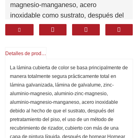
magnesio-manganeso, acero
inoxidable como sustrato, después del
pretratamiento de la superficie,
utilizando un método de recubrimiento
de rodillos, recubierto con múltiples
Detalles de producto
capas de pintura líquida, después de
hornear Hornear y enfriar. Utiliza
La lámina cubierta de color se basa principalmente de
manera totalmente segura prácticamente total en
poliéster, poliéster modificado con
lámina galvanizada, lámina de galvalume, zinc-
silicio, poliéster resistente a la
aluminio-magnesio, aluminio-zinc-magnesio,
intemperie, fluoruro de polivinilideno,
aluminio-magnesio-manganeso, acero inoxidable
epoxi y recubrimientos resistentes a la
debido al hecho de que el sustrato, después del
corrosión de alto sellado. Tiene una
pretratamiento del piso, el uso de un método de
recubrimiento de rizador, cubierto con más de una
excelente durabilidad, resistencia a la
capa de pintura líquida, después de hornear Hornear