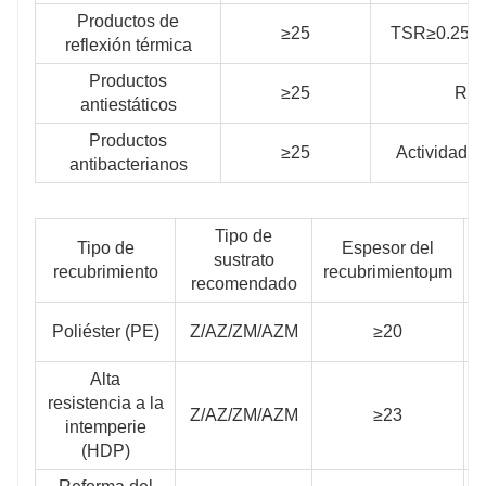
Productos de
≥25
TSR≥0.25, SR
reflexión térmica
Productos
≥25
Res
antiestáticos
Productos
≥25
Actividad c
antibacterianos
Tipo de
Tipo de
Espesor del
sustrato
recubrimiento
recubrimientoμm
recomendado
Poliéster (PE)
Z/AZ/ZM/AZM
≥20
Alta
resistencia a la
Z/AZ/ZM/AZM
≥23
intemperie
(HDP)