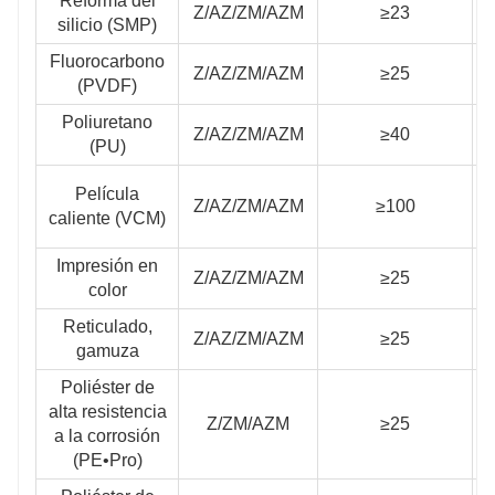
Reforma del
Z/AZ/ZM/AZM
≥23
silicio (SMP)
Fluorocarbono
Z/AZ/ZM/AZM
≥25
(PVDF)
Poliuretano
Z/AZ/ZM/AZM
≥40
(PU)
Película
Z/AZ/ZM/AZM
≥100
caliente (VCM)
Impresión en
Z/AZ/ZM/AZM
≥25
color
Reticulado,
Z/AZ/ZM/AZM
≥25
gamuza
Poliéster de
alta resistencia
Z/ZM/AZM
≥25
≥
a la corrosión
(PE•Pro)