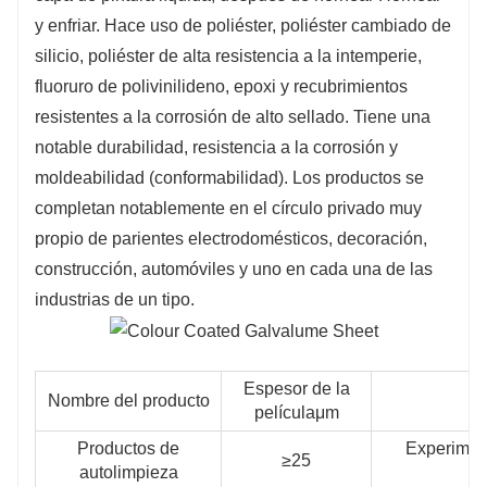
corrosión y moldeabilidad
y enfriar. Hace uso de poliéster, poliéster cambiado de
(conformabilidad). Los productos son
silicio, poliéster de alta resistencia a la intemperie,
ampliamente utilizados en
fluoruro de polivinilideno, epoxi y recubrimientos
resistentes a la corrosión de alto sellado. Tiene una
electrodomésticos, decoración,
notable durabilidad, resistencia a la corrosión y
construcción, automoción y otras
moldeabilidad (conformabilidad). Los productos se
industrias.
completan notablemente en el círculo privado muy
propio de parientes electrodomésticos, decoración,
construcción, automóviles y uno en cada una de las
industrias de un tipo.
Espesor de la
Nombre del producto
películaμm
Productos de
Experimen
≥25
autolimpieza
co