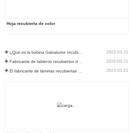
Hoja recubierta de color
2023-03-21
¿Qué es la bobina Galvalume recubierta de color?
2023-03-21
Fabricante de tableros recubiertos de color: Tablero recubierto de color Snowflake para adornos correctamente sacado de la línea de fabricación
2023-03-21
El fabricante de láminas recubiertas de color galvanizadas de Shandong le dará una explicación sobre la variedad de su software.