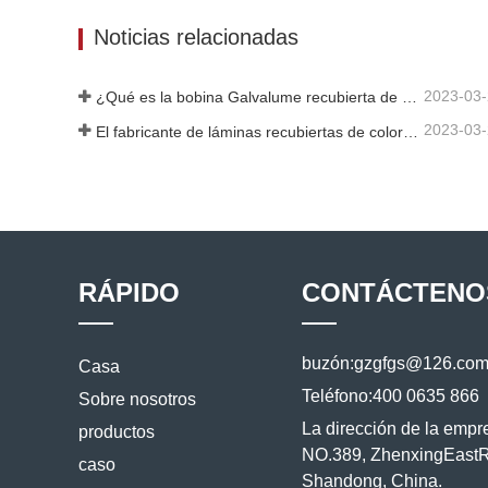
Contacta ahora
Cont
Noticias relacionadas
2023-03
¿Qué es la bobina Galvalume recubierta de color?
2023-03
El fabricante de láminas recubiertas de color galvanizadas de Shandong le dará una explicación sobre la variedad de su software.
RÁPIDO
CONTÁCTENO
buzón:
gzgfgs@126.co
Casa
Teléfono:
400 0635 866
Sobre nosotros
La dirección de la empr
productos
NO.389, ZhenxingEast
caso
Shandong, China.