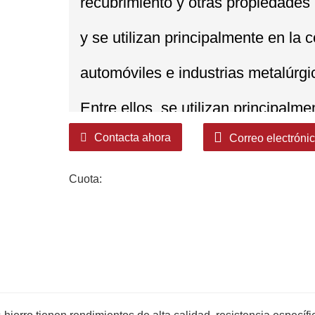
recubrimiento y otras propiedades 
y se utilizan principalmente en la 
automóviles e industrias metalúrgi
Entre ellos, se utilizan principalm
Contacta ahora
Correo electróni
puertas de persianas, quillas de tec
construcción.
Cuota: