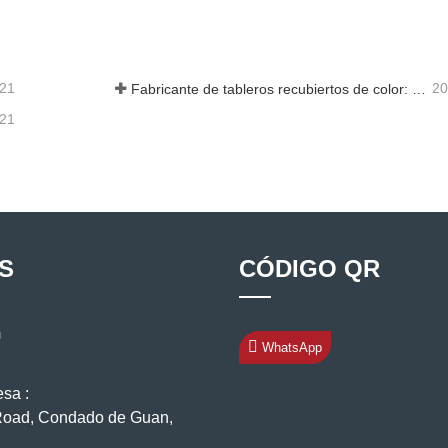
acta ahora
Contacta ahora
-21
20
Fabricante de tableros recubiertos de color: Tablero recubierto de color Snowflake para adornos correctamente sacado de la línea de fabricación
-21
S
CÓDIGO QR
m
WhatsApp
esa :
Road, Condado de Guan,