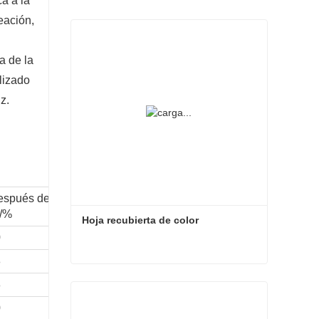
ca a la
eación,
a de la
lizado
iz.
espués de la
a/%
Hoja recubierta de color
0
8
Hoja recubierta de color
8
Contacta ahora
0