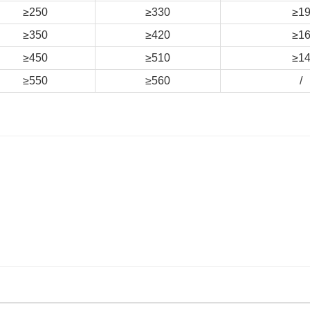
≥250
≥330
≥1
≥350
≥420
≥1
≥450
≥510
≥1
≥550
≥560
/