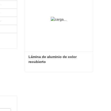
9
6
4
Lámina de aluminio de color 
recubierto
Lámina de aluminio de color recubierto
Contacta ahora