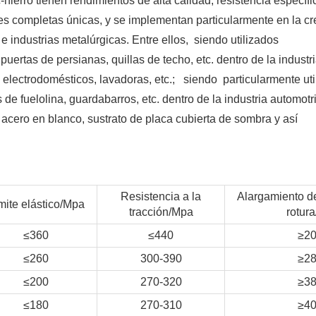
hierro tienen rendimientos de alta calidad, resistencia específi
es completas únicas, y se implementan particularmente en la cr
e industrias metalúrgicas. Entre ellos, siendo utilizados
uertas de persianas, quillas de techo, etc. dentro de la industri
 electrodomésticos, lavadoras, etc.; siendo particularmente uti
de fuelolina, guardabarros, etc. dentro de la industria automotr
 acero en blanco, sustrato de placa cubierta de sombra y así
Resistencia a la
Alargamiento d
mite elástico/Mpa
tracción/Mpa
rotur
≤360
≤440
≥2
≤260
300-390
≥2
≤200
270-320
≥3
≤180
270-310
≥4